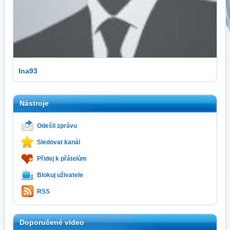
Ina93
Nástroje
Odešli zprávu
Sledovat kanál
Přidej k přátelům
Blokuj uživatele
RSS
Doporučené video