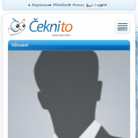
Registrace
Přihlášení
Pomoc
CZ
/
SK
MENU
Uživatel