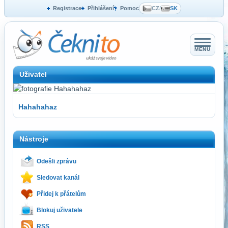
Registrace
Přihlášení
Pomoc
CZ
/
SK
MENU
Uživatel
Hahahahaz
Nástroje
Odešli zprávu
Sledovat kanál
Přidej k přátelům
Blokuj uživatele
RSS