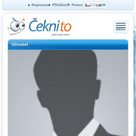
Registrace
Přihlášení
Pomoc
CZ
/
SK
MENU
Uživatel