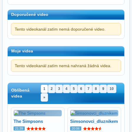
Doporučené video
Tento videokanál zatím nemá doporučené video.
Moje videa
Tento videokanál zatím nemá nahraná žádná videa.
1
2
3
4
5
6
7
8
9
10
Oblíbená
videa
»
The Simpsons
Simsonovci_dluznikem
21:39
20:06