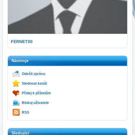
FERNET00
Nástroje
Odešli zprávu
Sledovat kanál
Přidej k přátelům
Blokuj uživatele
RSS
Sledující