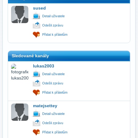
sused
Detail uživatele
Odešli zprávu
Přidat k přátelům
Sledované kanály
lukas2003
Detail uživatele
Odešli zprávu
Přidat k přátelům
matejsettey
Detail uživatele
Odešli zprávu
Přidat k přátelům