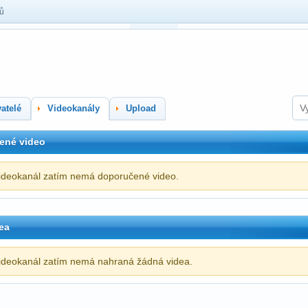
lů
atelé
Videokanály
Upload
ené video
ideokanál zatím nemá doporučené video.
ea
ideokanál zatím nemá nahraná žádná videa.