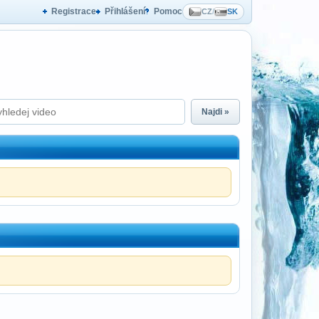
Registrace
Přihlášení
Pomoc
CZ
/
SK
Najdi »