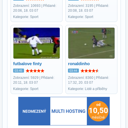
Zobrazení: 10693 | Přidané:
Zobrazení: 3195 | Přidané:
20:06, 18. 03 07
20:08, 18. 03 07
Kategorie: Sport
Kategorie: Sport
futbalove finty
ronaldinho
03:45
03:44
Zobrazení: 5929 | Přidané:
Zobrazení: 8360 | Přidané:
20:11, 18. 03 07
17:32, 20. 03 07
Kategorie: Sport
Kategorie: Lidé a příběhy