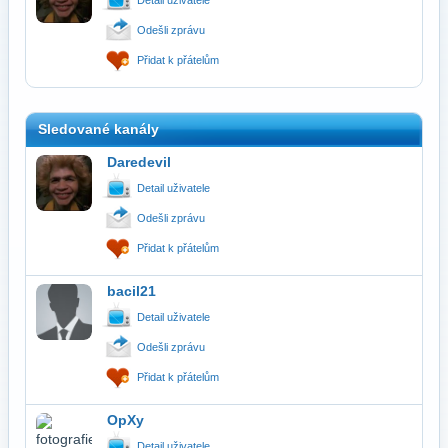
Odešli zprávu
Přidat k přátelům
Sledované kanály
Daredevil
Detail uživatele
Odešli zprávu
Přidat k přátelům
bacil21
Detail uživatele
Odešli zprávu
Přidat k přátelům
OpXy
Detail uživatele