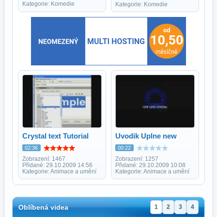
Kategorie: Komedie
Kategorie: Komedie
Crystal text Tutorial
Uvodik Uplne new
02:36
00:22
Zobrazení: 1467
Zobrazení: 1257
Přidané: 29.10.2009 14:56
Přidané: 29.10.2009 10:08
Kategorie: Animace a umění
Kategorie: Animace a umění
Oblíbená videa
1
2
3
4