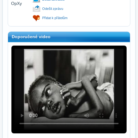
Odešli zprávu
Přidat k přátelům
Doporučené video