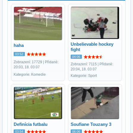
Unbelievable hockey
haha
fight
03:52
04:06
Zobrazení: 17729 | Přidané:
Zobrazení: 7115 | Přidané:
20:03, 18. 03 07
20:04, 18. 03 07
Kategorie: Komedie
Kategorie: Sport
Definícia futbalu
Soufiane Touzany 3
03:54
06:06