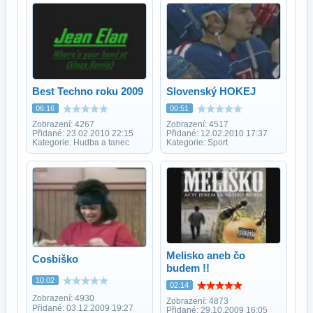
Best Techno roku 2009
Slovenský HOKEJ
06:16
00:51
Zobrazení: 4267
Zobrazení: 4517
Přidané: 23.02.2010 22:15
Přidané: 12.02.2010 17:37
Kategorie: Hudba a tanec
Kategorie: Sport
Melisko aneb čo
Cosbiško
budem !!
10:02
02:14
Zobrazení: 4930
Zobrazení: 4873
Přidané: 03.12.2009 19:27
Přidané: 29.10.2009 16:05