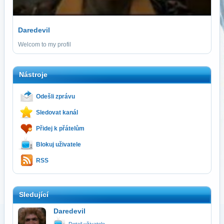
Daredevil
Welcom to my profil
Nástroje
Odešli zprávu
Sledovat kanál
Přidej k přátelům
Blokuj uživatele
RSS
Sledující
Daredevil
Detail uživatele