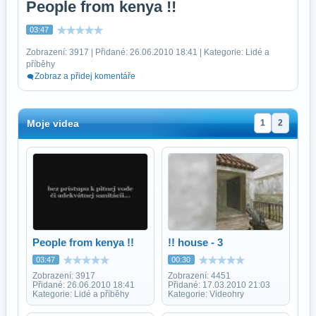
People from kenya !!
03:47
Zobrazení: 3917 | Přidané: 26.06.2010 18:41 | Kategorie: Lidé a
příběhy
Zobraz a přidej komentáře
Moje videa
1
2
People from kenya !!
!! house - 3
03:47
00:30
Zobrazení: 3917
Zobrazení: 4451
Přidané: 26.06.2010 18:41
Přidané: 17.03.2010 21:03
Kategorie: Lidé a příběhy
Kategorie: Videohry