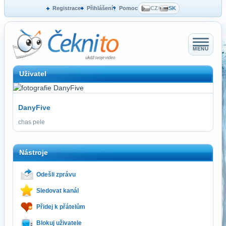
Registrace
Přihlášení
Pomoc
CZ
/
SK
MENU
Uživatel
DanyFive
chas pele
Nástroje
Odešli zprávu
Sledovat kanál
Přidej k přátelům
Blokuj uživatele