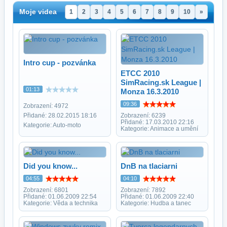
Moje videa
1
2
3
4
5
6
7
8
9
10
»
Intro cup - pozvánka
ETCC 2010
SimRacing.sk League |
01:13
Monza 16.3.2010
09:36
Zobrazení: 4972
Zobrazení: 6239
Přidané: 28.02.2015 18:16
Přidané: 17.03.2010 22:16
Kategorie: Auto-moto
Kategorie: Animace a umění
Did you know...
DnB na tlaciarni
04:55
04:10
Zobrazení: 6801
Zobrazení: 7892
Přidané: 01.06.2009 22:54
Přidané: 01.06.2009 22:40
Kategorie: Věda a technika
Kategorie: Hudba a tanec