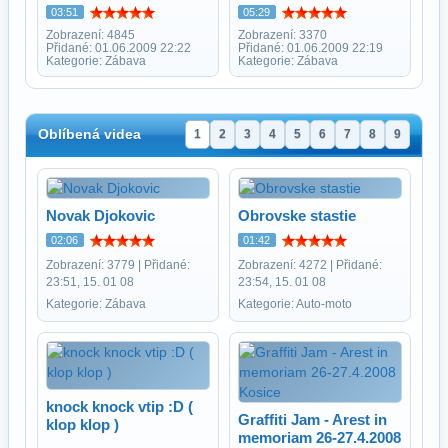
03:51
05:29
Zobrazení: 4845
Zobrazení: 3370
Přidané: 01.06.2009 22:22
Přidané: 01.06.2009 22:19
Kategorie: Zábava
Kategorie: Zábava
Oblíbená videa
1
2
3
4
5
6
7
8
9
Novak Djokovic
Obrovske stastie
02:06
01:42
Zobrazení: 3779 | Přidané:
Zobrazení: 4272 | Přidané:
23:51, 15. 01 08
23:54, 15. 01 08
Kategorie: Zábava
Kategorie: Auto-moto
knock knock vtip :D (
Graffiti Jam - Arest in
klop klop )
memoriam 26-27.4.2008