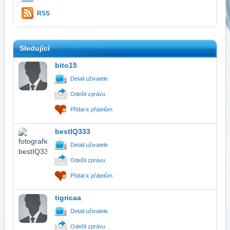
RSS
Sledující
bito15
Detail uživatele
Odešli zprávu
Přidat k přátelům
bestIQ333
Detail uživatele
Odešli zprávu
Přidat k přátelům
tigricaa
Detail uživatele
Odešli zprávu