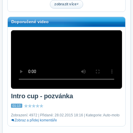
zobrazit více
Doporučené video
Intro cup - pozvánka
01:13
Zobrazení: 4972 | Přidané: 28.02.2015 18:16 | Kategorie: Auto-moto
Zobraz a přidej komentáře