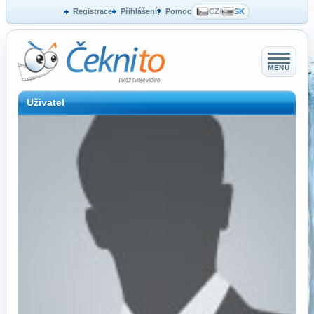
Registrace
Přihlášení
Pomoc
CZ
/
SK
MENU
Uživatel