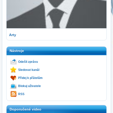
Arty
Nástroje
Odešli zprávu
Sledovat kanál
Přidej k přátelům
Blokuj uživatele
RSS
Doporučené video