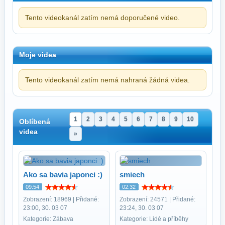
Tento videokanál zatím nemá doporučené video.
Moje videa
Tento videokanál zatím nemá nahraná žádná videa.
1
2
3
4
5
6
7
8
9
10
Oblíbená
videa
»
Ako sa bavia japonci :)
smiech
09:54
02:32
Zobrazení: 18969 | Přidané:
Zobrazení: 24571 | Přidané:
23:00, 30. 03 07
23:24, 30. 03 07
Kategorie: Zábava
Kategorie: Lidé a příběhy