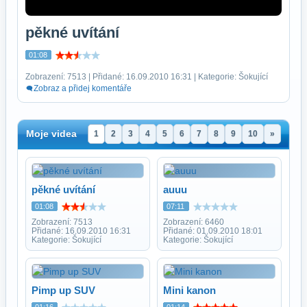
pěkné uvítání
01:08
Zobrazení: 7513 | Přidané: 16.09.2010 16:31 | Kategorie: Šokující
Zobraz a přidej komentáře
Moje videa
1
2
3
4
5
6
7
8
9
10
»
pěkné uvítání
auuu
01:08
07:11
Zobrazení: 7513
Zobrazení: 6460
Přidané: 16.09.2010 16:31
Přidané: 01.09.2010 18:01
Kategorie: Šokující
Kategorie: Šokující
Pimp up SUV
Mini kanon
01:16
01:14