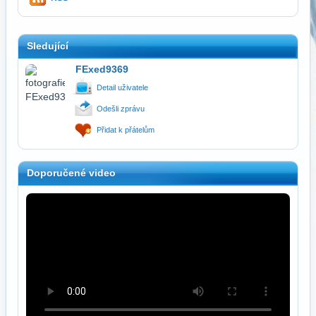
Sledující
FExed9369
Detail uživatele
Odešli zprávu
Přidat k přátelům
Doporučené video