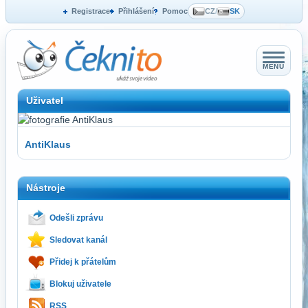
Registrace
Přihlášení
Pomoc
CZ
/
SK
MENU
Uživatel
AntiKlaus
Nástroje
Odešli zprávu
Sledovat kanál
Přidej k přátelům
Blokuj uživatele
RSS