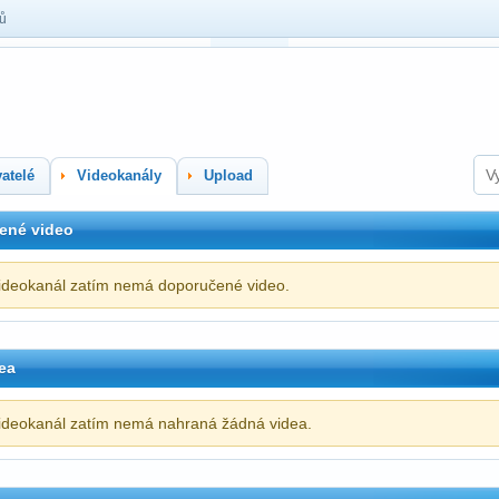
lů
atelé
Videokanály
Upload
ené video
ideokanál zatím nemá doporučené video.
ea
ideokanál zatím nemá nahraná žádná videa.