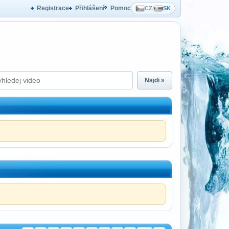
Registrace
Přihlášení
Pomoc
CZ
/
SK
Najdi »