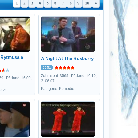
1
2
3
4
5
6
7
8
9
10
»
 Rytmusa a
A Night At The Roxburry
03:51
Zobrazení: 3565 | Přidané: 16:10,
9 | Přidané: 16:09,
3. 06 07
Kategorie: Komedie
bava