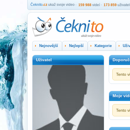
Čeknito
.cz
ukaž svoje video
159 988
videí
173 859
uživate
Nejnovější
Nejlepší
Kategorie
Uživ
Uživatel
Doporuč
Tento v
Moje vid
Tento v