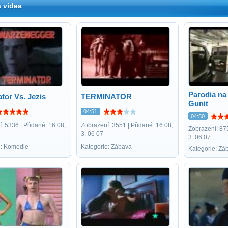
 videa
Parodia na
tor Vs. Jezis
TERMINATOR
Gunit
04:51
04:50
: 5336 | Přidané: 16:08,
Zobrazení: 3551 | Přidané: 16:08,
Zobrazení: 875
3. 06 07
3. 06 07
e: Komedie
Kategorie: Zábava
Kategorie: Zá