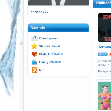
Oblíbená
777neo777
Nástroje
Odešli zprávu
Sledovat kanál
Termina
Přidej k přátelům
04:16
Zobrazení
Blokuj uživatele
3. 06 07
RSS
Kategori