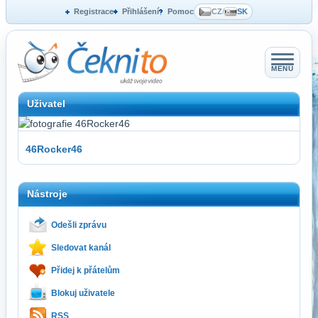
Registrace
Přihlášení
Pomoc
CZ
/
SK
MENU
Uživatel
46Rocker46
Nástroje
Odešli zprávu
Sledovat kanál
Přidej k přátelům
Blokuj uživatele
RSS